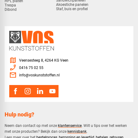
Sandwichpanelen
HPL platen
Akoestiche panelen
Trespa
Staf, buis en profiel
Dibond
map
Veensesteeg 8, 4264 KG Veen
phone_enabled
0416 75 02 55
mail
info@voskunststoffen.nl
Hulp nodig?
Neem dan contact op met onze
klantenservice
. Wilt u tips over het werken
met onze producten? Bekijk dan onze
kennisbank
.
​Lees meer over het
bestelproces
,
bezorging en levertijd
,
betalen
,
retouren
.​