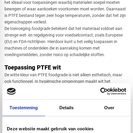
het ideaal voor toepassingen waarbij materialen soepel moeten
bewegen of waar aankoeken voorkomen moet worden. Daarnaast
is PTFE bestand tegen zeer hoge temperaturen, zonder dat het zijn
eigenschappen verliest.
De toevoeging
foodgrade
betekent dat het materiaal voldoet aan
strenge wet- en regelgeving voor voedselcontact, zoals Europese
(EU) en FDA-richtlijnen. Hierdoor kunt u het veilig toepassen in
machines of onderdelen die in aanraking komen met
voedingsmiddelen, zonder risico op schadelijke stoffen.
Toepassing PTFE wit
De witte kleur van PTFE foodgrade is niet alleen esthetisch, maar
ook functioneel. In hygiënische omgevingen maakt wit het
eenvoudiger om vervuiling te signaleren en schoon te houden. Dit is
een belangrijke reden waarom deze variant veel wordt toegepast in
productielijnen en verwerkingsmachines.
Toestemming
Details
Over
Wat PTFE verder bijzonder maakt, is de uitstekende chemische
bestendigheid. Het materiaal reageert vrijwel nergens op en is
bestand tegen agressieve reinigingsmiddelen. Hierdoor blijft het
langdurig inzetbaar, zelfs in intensieve en veeleisende omgevingen.
Deze website maakt gebruik van cookies