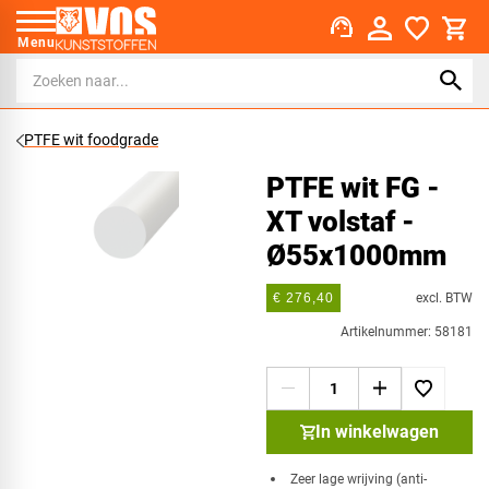
support_agent
Menu
PTFE wit foodgrade
PTFE wit FG -
XT volstaf -
Ø55x1000mm
excl. BTW
€ 276,40
Artikelnummer: 58181
In winkelwagen
Zeer lage wrijving (anti-