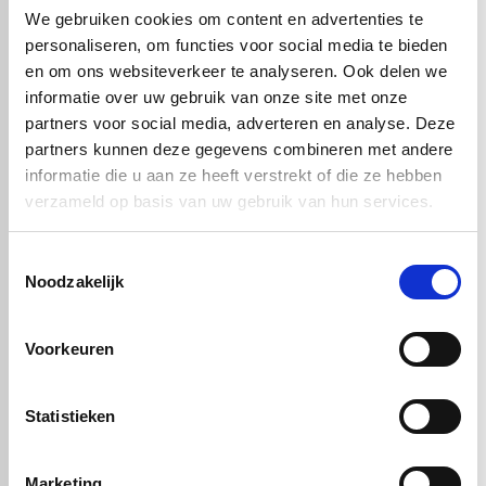
Daarnaast neemt PTFE geen vocht op, wat bijdraagt aan een
We gebruiken cookies om content en advertenties te
stabiele en hygiënische toepassing.
personaliseren, om functies voor social media te bieden
In de praktijk wordt PTFE food wit veel gebruikt voor onderdelen
en om ons websiteverkeer te analyseren. Ook delen we
zoals afdichtingen, glijplaten, lagers en transportgeleidingen. Overal
informatie over uw gebruik van onze site met onze
waar voedselveiligheid, lage wrijving en duurzaamheid
samenkomen, is dit materiaal een logische keuze.
partners voor social media, adverteren en analyse. Deze
partners kunnen deze gegevens combineren met andere
informatie die u aan ze heeft verstrekt of die ze hebben
verzameld op basis van uw gebruik van hun services.
Handig om er bij te kopen
Toestemmingsselectie
Noodzakelijk
Voorkeuren
Statistieken
PTFE wit FG - XT
PTFE wit FG - XT
Marketing