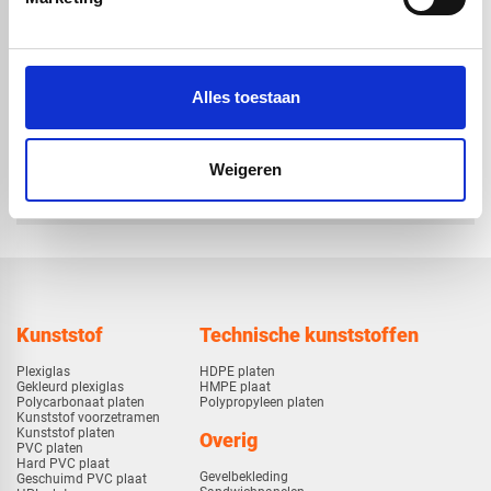
volstaf -
volstaf -
Ø10x1000mm
Ø12x1000mm
€ 9,12
€ 11,66
Alles toestaan
check_circle
Weigeren
Vanaf
€ 750,-
gratis bezorgd
check_circle
Klanten geven Vos Kunststoffen een
9,0/10
na
2663 beoordelingen
check_circle
2-5
dagen levertijd
Kunststof
Technische kunststoffen
Plexiglas
HDPE platen
Gekleurd plexiglas
HMPE plaat
Polycarbonaat platen
Polypropyleen platen
Kunststof voorzetramen
Kunststof platen
Overig
PVC platen
Hard PVC plaat
Gevelbekleding
Geschuimd PVC plaat