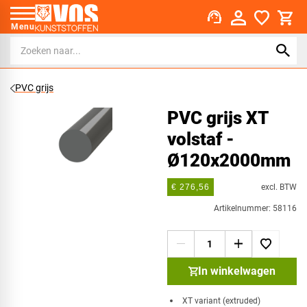
support_agent
Menu
PVC grijs
PVC grijs XT
volstaf -
Ø120x2000mm
excl. BTW
€ 276,56
Artikelnummer: 58116
In winkelwagen
XT variant (extruded)