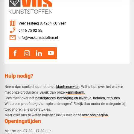
map
Veensesteeg 8, 4264 KG Veen
phone_enabled
0416 75 02 55
mail
info@voskunststoffen.nl
Hulp nodig?
Neem dan contact op met onze
klantenservice
. Wilt u tips over het werken
met onze producten? Bekijk dan onze
kennisbank
.
​Lees meer over het
bestelproces
,
bezorging en levertijd
,
betalen
,
retouren
.​
​Wilt u een proefstukje/sample ontvangen? Bekijk dan onder de categorie bij
toebehoren alle proefstukjes.
​​Meer over ons te weten komen? Bekijk dan onze
over ons pagina
.
Openingstijden
Ma t/m do:
07:30 - 17:30 uur