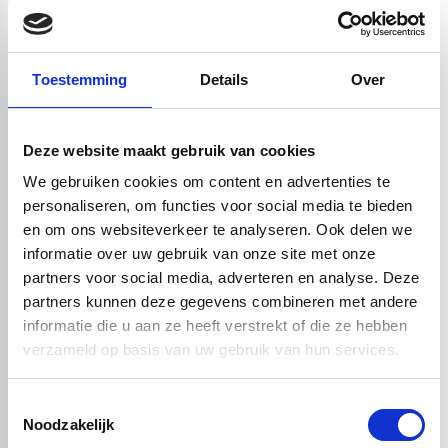
draaien, frezen, boren of zagen is.
Toestemming
Details
Over
Handig om er bij te kopen
Deze website maakt gebruik van cookies
We gebruiken cookies om content en advertenties te
personaliseren, om functies voor social media te bieden
en om ons websiteverkeer te analyseren. Ook delen we
informatie over uw gebruik van onze site met onze
partners voor social media, adverteren en analyse. Deze
partners kunnen deze gegevens combineren met andere
informatie die u aan ze heeft verstrekt of die ze hebben
PVC grijs XT volstaf -
PVC grijs XT volstaf -
verzameld op basis van uw gebruik van hun services.
Ø10x2000mm
Ø15x2000mm
€ 2,68
€ 6,04
Toestemmingsselectie
Noodzakelijk