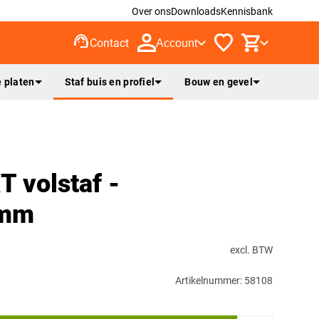
Over ons
Downloads
Kennisbank
support_agent
Contact
Account
 platen
Staf buis en profiel
Bouw en gevel
T volstaf -
0mm
excl. BTW
Artikelnummer: 58108