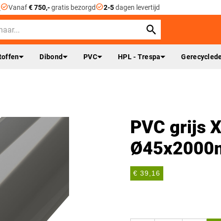
check_circle
check_circle
n
Vanaf
€ 750,-
gratis bezorgd
2-5
dagen levertijd
toffen
Dibond
PVC
HPL - Trespa
Gerecyclede
PVC grijs X
Ø45x200
€ 39,16