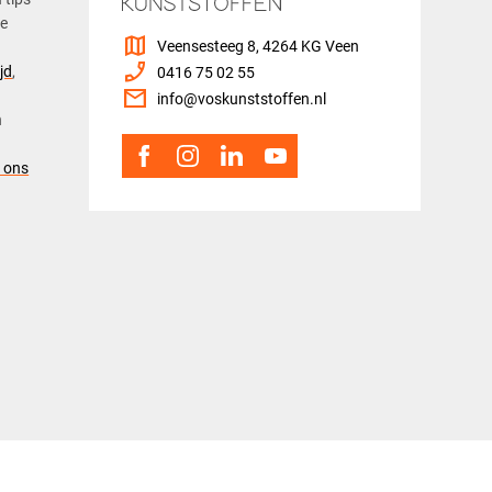
ze
map
Veensesteeg 8, 4264 KG Veen
phone_enabled
jd
,
0416 75 02 55
mail
info@voskunststoffen.nl
n
 ons