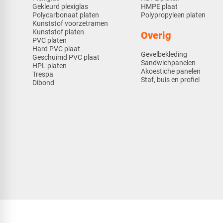
Gekleurd plexiglas
HMPE plaat
Polycarbonaat platen
Polypropyleen platen
Kunststof voorzetramen
Kunststof platen
Overig
PVC platen
Hard PVC plaat
Gevelbekleding
Geschuimd PVC plaat
Sandwichpanelen
HPL platen
Akoestiche panelen
Trespa
Staf, buis en profiel
Dibond