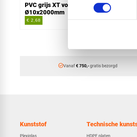
PVC grijs XT volstaf -
PVC gr
Ø10x2000mm
Ø15x
€ 2,68
€ 6,04
check_circle
Vanaf
€ 750,-
gratis bezorgd
Kunststof
Technische kunsts
Plexiglas
HDPE platen