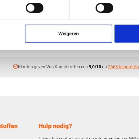
ijs XT volstaf -
PVC grijs XT volstaf 
2000mm
Ø20x2000mm
€ 11,36
Weigeren
check_circle
Klanten geven Vos Kunststoffen een
9,0/10
na
2663 beoordeli
toffen
Hulp nodig?
Neem dan contact op met onze
klantenservice
. Wilt 