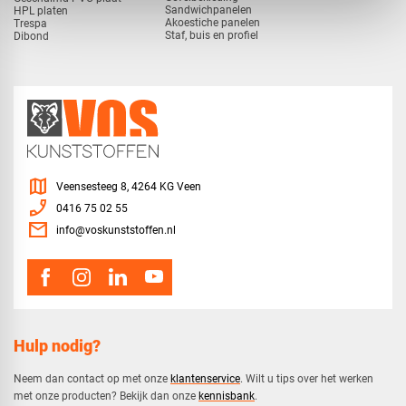
Sandwichpanelen
HPL platen
Akoestiche panelen
Trespa
Staf, buis en profiel
Dibond
map
Veensesteeg 8, 4264 KG Veen
phone_enabled
0416 75 02 55
mail
info@voskunststoffen.nl
Hulp nodig?
Neem dan contact op met onze
klantenservice
. Wilt u tips over het werken
met onze producten? Bekijk dan onze
kennisbank
.