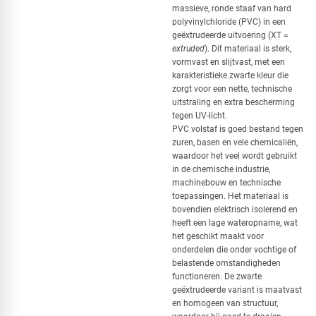
massieve, ronde staaf van hard
polyvinylchloride (PVC) in een
geëxtrudeerde uitvoering (XT =
extruded
). Dit materiaal is sterk,
vormvast en slijtvast, met een
karakteristieke zwarte kleur die
zorgt voor een nette, technische
uitstraling en extra bescherming
tegen UV-licht.
PVC volstaf is goed bestand tegen
zuren, basen en vele chemicaliën,
waardoor het veel wordt gebruikt
in de chemische industrie,
machinebouw en technische
toepassingen. Het materiaal is
bovendien elektrisch isolerend en
heeft een lage wateropname, wat
het geschikt maakt voor
onderdelen die onder vochtige of
belastende omstandigheden
functioneren. De zwarte
geëxtrudeerde variant is maatvast
en homogeen van structuur,