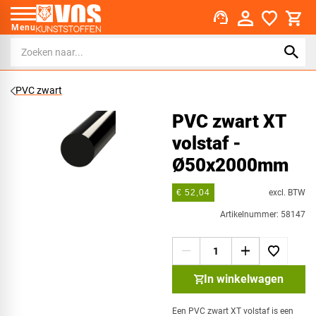
support_agent
Menu
PVC zwart
PVC zwart XT
volstaf -
Ø50x2000mm
excl. BTW
€ 52,04
Artikelnummer: 58147
In winkelwagen
Een PVC zwart XT volstaf is een