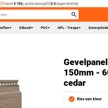
check_circle
check_circle
n
Vanaf
€ 750,-
gratis bezorgd
2-5
dagen levertijd
toffen
Dibond
PVC
HPL - Trespa
Gerecyclede
Gevelpanel
150mm - 60
cedar
Kies een kleur