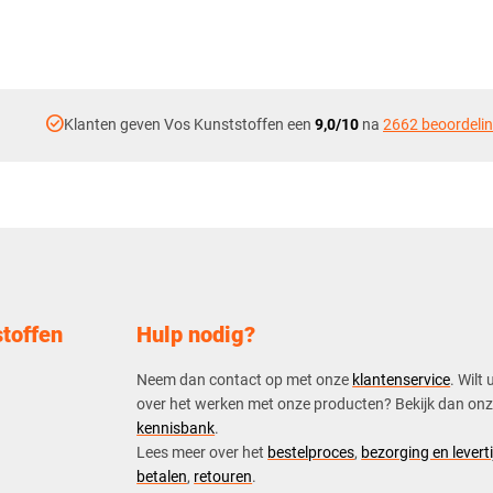
check_circle
Klanten geven Vos Kunststoffen een
9,0/10
na
2662 beoordeli
toffen
Hulp nodig?
Neem dan contact op met onze
klantenservice
. Wilt 
over het werken met onze producten? Bekijk dan on
kennisbank
.
​Lees meer over het
bestelproces
,
bezorging en leverti
betalen
,
retouren
.​