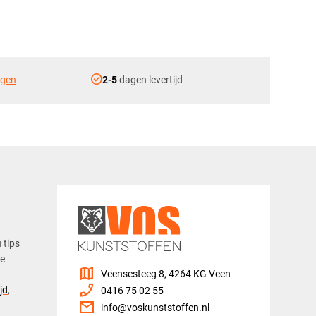
check_circle
ngen
2-5
dagen levertijd
u tips
ze
map
Veensesteeg 8, 4264 KG Veen
phone_enabled
jd
,
0416 75 02 55
mail
info@voskunststoffen.nl