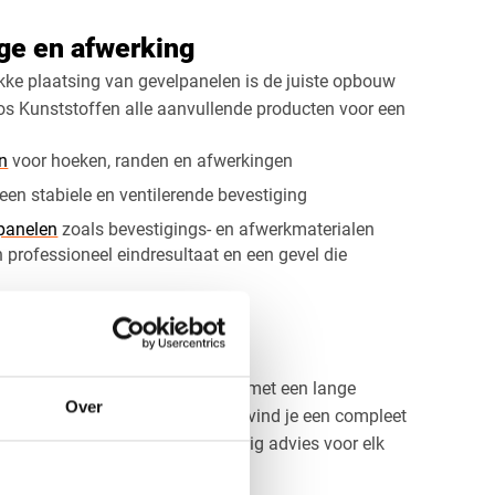
e en afwerking
ke plaatsing van gevelpanelen is de juiste opbouw
os Kunststoffen alle aanvullende producten voor een
en
voor hoeken, randen en afwerkingen
een stabiele en ventilerende bevestiging
lpanelen
zoals bevestigings- en afwerkmaterialen
 professioneel eindresultaat en een gevel die
panen kopen?
aardige kunststof gevelpanelen met een lange
Over
e houtlook? Bij Vos Kunststoffen vind je een compleet
len en accessoires, met deskundig advies voor elk