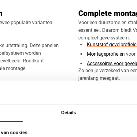
n
Complete montag
twee populaire varianten:
Voor een duurzame en strak
essentieel. Daarom biedt V
compleet gevelsysteem:
Kunststof gevelprofiel
e uitstraling. Deze panelen
roefsysteem worden
Montageprofielen
voor 
gevelbeeld. Rondkant
Accessoires voor geve
cale montage.
Zo ben je verzekerd van een
jarenlang meegaat.
ling en zijn geïnspireerd op
oeg ontstaat een speels
Kunststof gevel
r en eigentijdse projecten.
Ben je op zoek naar hoogw
Details
levensduur en een stijlvoll
assortiment panelen, profie
project.
 van cookies