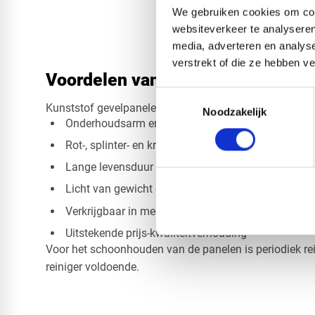
We gebruiken cookies om cont
websiteverkeer te analyseren
media, adverteren en analys
verstrekt of die ze hebben v
Voordelen van kunststof gevelpa
Toestemmingsselectie
Kunststof gevelpanelen bieden diverse praktische en e
Noodzakelijk
Onderhoudsarm en weerbestendig
Rot-, splinter- en kromtrekvrij
Lange levensduur en kleurvast
Licht van gewicht en eenvoudig te monteren
Verkrijgbaar in meerdere kleuren en stijlen
Uitstekende prijs-kwaliteitverhouding
Voor het schoonhouden van de panelen is periodiek re
reiniger voldoende.