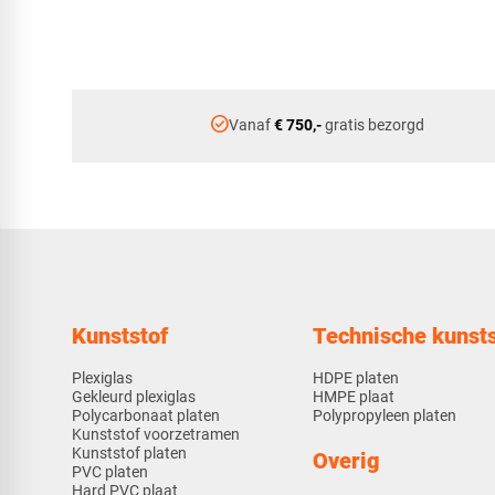
check_circle
Vanaf
€ 750,-
gratis bezorgd
Kunststof
Technische kunsts
Plexiglas
HDPE platen
Gekleurd plexiglas
HMPE plaat
Polycarbonaat platen
Polypropyleen platen
Kunststof voorzetramen
Kunststof platen
Overig
PVC platen
Hard PVC plaat