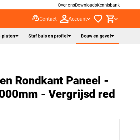
Over ons
Downloads
Kennisbank
support_agent
Contact
Account
 platen
Staf buis en profiel
Bouw en gevel
en Rondkant Paneel -
00mm - Vergrijsd red