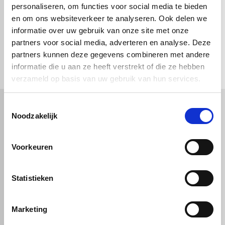
personaliseren, om functies voor social media te bieden
en om ons websiteverkeer te analyseren. Ook delen we
informatie over uw gebruik van onze site met onze
partners voor social media, adverteren en analyse. Deze
check_circle
Vanaf
€ 750,-
gratis bezorgd
partners kunnen deze gegevens combineren met andere
check_circle
Klanten geven Vos Kunststoffen een
9,0/10
na
2662 beoordelingen
check_circle
2-5
dagen levertijd
informatie die u aan ze heeft verstrekt of die ze hebben
verzameld op basis van uw gebruik van hun services.
Toestemmingsselectie
Noodzakelijk
Kunststof
Technische kunststoffen
Plexiglas
HDPE platen
Voorkeuren
Gekleurd plexiglas
HMPE plaat
Polycarbonaat platen
Polypropyleen platen
Kunststof voorzetramen
Kunststof platen
Overig
PVC platen
Statistieken
Hard PVC plaat
Gevelbekleding
Geschuimd PVC plaat
Sandwichpanelen
HPL platen
Akoestiche panelen
Trespa
Marketing
Staf, buis en profiel
Dibond