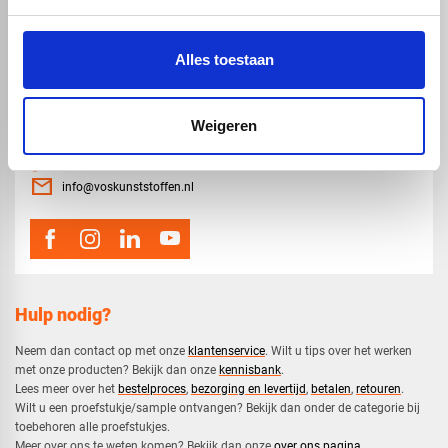
Alles toestaan
Weigeren
map
Veensesteeg 8, 4264 KG Veen
phone_enabled
0416 75 02 55
mail
info@voskunststoffen.nl
Hulp nodig?
Neem dan contact op met onze
klantenservice
. Wilt u tips over het werken
met onze producten? Bekijk dan onze
kennisbank
.
​Lees meer over het
bestelproces
,
bezorging en levertijd
,
betalen
,
retouren
.​
​Wilt u een proefstukje/sample ontvangen? Bekijk dan onder de categorie bij
toebehoren alle proefstukjes.
​​Meer over ons te weten komen? Bekijk dan onze
over ons pagina
.