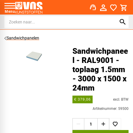
support_agent
Menu
Sandwichpanelen
Sandwichpanee
l - RAL9001 -
toplaag 1.5mm
- 3000 x 1500 x
24mm
excl. BTW
€ 379,06
Artikelnummer: 59500