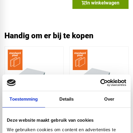
In winkelwagen
Handig om er bij te kopen
Toestemming
Details
Over
Sandwichpaneel -
Sandwichpaneel -
RAL9016 - toplaag
RAL9016 - toplaag
1.3mm - 3000 x 2000
1.3mm - 3000 x 1500
Deze website maakt gebruik van cookies
x 24mm
x 24mm
We gebruiken cookies om content en advertenties te
€ 464,12
€ 348,10