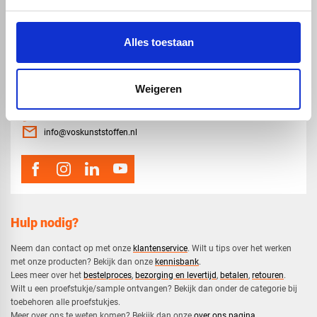
Alles toestaan
Weigeren
map
Veensesteeg 8, 4264 KG Veen
phone_enabled
0416 75 02 55
mail
info@voskunststoffen.nl
Hulp nodig?
Neem dan contact op met onze
klantenservice
. Wilt u tips over het werken
met onze producten? Bekijk dan onze
kennisbank
.
​Lees meer over het
bestelproces
,
bezorging en levertijd
,
betalen
,
retouren
.​
​Wilt u een proefstukje/sample ontvangen? Bekijk dan onder de categorie bij
toebehoren alle proefstukjes.
​​Meer over ons te weten komen? Bekijk dan onze
over ons pagina
.