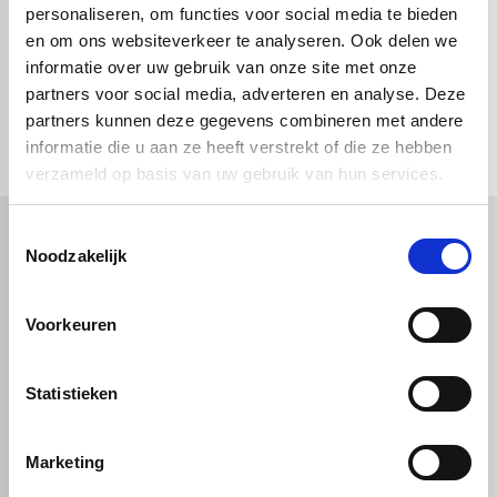
personaliseren, om functies voor social media te bieden
en om ons websiteverkeer te analyseren. Ook delen we
informatie over uw gebruik van onze site met onze
partners voor social media, adverteren en analyse. Deze
check_circle
Vanaf
€ 750,-
gratis bezorgd
partners kunnen deze gegevens combineren met andere
check_circle
Klanten geven Vos Kunststoffen een
9,0/10
na
2663 beoordelingen
check_circle
2-5
dagen levertijd
informatie die u aan ze heeft verstrekt of die ze hebben
verzameld op basis van uw gebruik van hun services.
Toestemmingsselectie
Noodzakelijk
Kunststof
Technische kunststoffen
Plexiglas
HDPE platen
Voorkeuren
Gekleurd plexiglas
HMPE plaat
Polycarbonaat platen
Polypropyleen platen
Kunststof voorzetramen
Kunststof platen
Overig
PVC platen
Statistieken
Hard PVC plaat
Gevelbekleding
Geschuimd PVC plaat
Sandwichpanelen
HPL platen
Akoestiche panelen
Trespa
Marketing
Staf, buis en profiel
Dibond