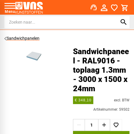
support_agent
Menu
Sandwichpanelen
Sandwichpanee
l - RAL9016 -
toplaag 1.3mm
- 3000 x 1500 x
24mm
excl. BTW
€ 348,10
Artikelnummer: 59502