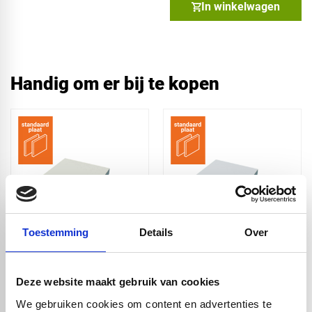
In winkelwagen
Handig om er bij te kopen
Toestemming
Details
Over
Sandwichpaneel -
Sandwichpaneel -
RAL9001 - toplaag
RAL9016 - toplaag
1.5mm - 3000 x 1500
1.3mm - 3000 x 2000
Deze website maakt gebruik van cookies
x 24mm
x 24mm
We gebruiken cookies om content en advertenties te
€ 379,06
€ 464,12