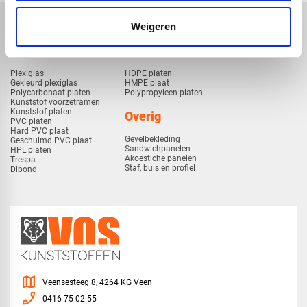
Weigeren
Kunststof
Technische kunststoffen
Plexiglas
HDPE platen
Gekleurd plexiglas
HMPE plaat
Polycarbonaat platen
Polypropyleen platen
Kunststof voorzetramen
Kunststof platen
Overig
PVC platen
Hard PVC plaat
Gevelbekleding
Geschuimd PVC plaat
Sandwichpanelen
HPL platen
Akoestiche panelen
Trespa
Staf, buis en profiel
Dibond
map
Veensesteeg 8, 4264 KG Veen
phone_enabled
0416 75 02 55