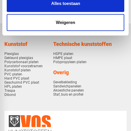
Alles toestaan
check_circle
Klanten geven Vos Kunststoffen een
9,0/10
na
2663 beoordelingen
check_circle
2-5
dagen levertijd
Weigeren
Kunststof
Technische kunststoffen
Plexiglas
HDPE platen
Gekleurd plexiglas
HMPE plaat
Polycarbonaat platen
Polypropyleen platen
Kunststof voorzetramen
Kunststof platen
Overig
PVC platen
Hard PVC plaat
Gevelbekleding
Geschuimd PVC plaat
Sandwichpanelen
HPL platen
Akoestiche panelen
Trespa
Staf, buis en profiel
Dibond