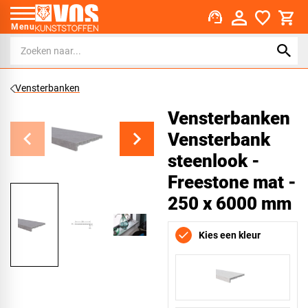
support_agent
Menu
Vensterbanken
Vensterbanken
Vensterbank
steenlook -
Freestone mat -
250 x 6000 mm
Kies een kleur