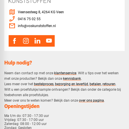
map
Veensesteeg 8, 4264 KG Veen
phone_enabled
0416 75 02 55
mail
info@voskunststoffen.nl
Hulp nodig?
Neem dan contact op met onze
klantenservice
. Wilt u tips over het werken
met onze producten? Bekijk dan onze
kennisbank
.
​Lees meer over het
bestelproces
,
bezorging en levertijd
,
betalen
,
retouren
.​
​Wilt u een proefstukje/sample ontvangen? Bekijk dan onder de categorie bij
toebehoren alle proefstukjes.
​​Meer over ons te weten komen? Bekijk dan onze
over ons pagina
.
Openingstijden
Ma t/m do:
07:30 - 17:30 uur
Vrijdag:
07:30 - 17:00 uur
Zaterdag:
08:00 - 12:00 uur
Zondag:
Gesloten