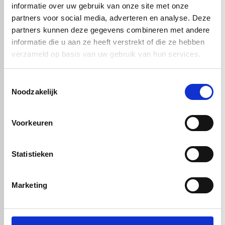
informatie over uw gebruik van onze site met onze
partners voor social media, adverteren en analyse. Deze
partners kunnen deze gegevens combineren met andere
informatie die u aan ze heeft verstrekt of die ze hebben
verzameld op basis van uw gebruik van hun services.
Toestemmingsselectie
Noodzakelijk
€ 292,15
Artikelnummer: 51200
Voorkeuren
Statistieken
In winkelwagen
Marketing
check_circle
Vanaf
€ 750,-
gratis bezorgd