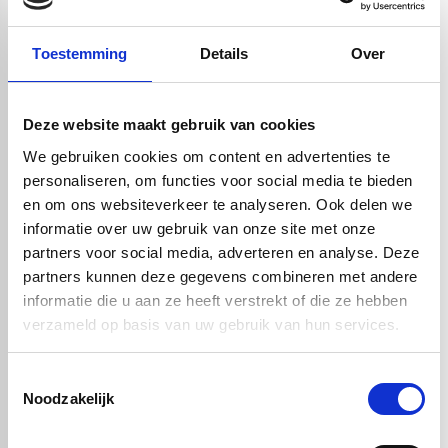
Artikelnummer: HDPE proefstuk
wit - 4 mm
Toestemming
Details
Over
In winkelwagen
Deze website maakt gebruik van cookies
We gebruiken cookies om content en advertenties te
Bewerkingsmogelijkheden:
​Lassen: Ja
personaliseren, om functies voor social media te bieden
Lijmen: Nee
en om ons websiteverkeer te analyseren. Ook delen we
Verspanend bewerken: Ja
informatie over uw gebruik van onze site met onze
Waterstraal snijden: Ja
partners voor social media, adverteren en analyse. Deze
Laserstraal snijden: Ja
partners kunnen deze gegevens combineren met andere
Warm buigen: Ja
informatie die u aan ze heeft verstrekt of die ze hebben
Koud zetten: Nee
verzameld op basis van uw gebruik van hun services.
Thermisch vormen: Beperkt
Toestemmingsselectie
Noodzakelijk
check_circle
Vanaf
€ 750,-
gratis bezorgd
check_circle
Klanten geven Vos Kunststoffen een
9,0/10
na
2662 beoordelingen