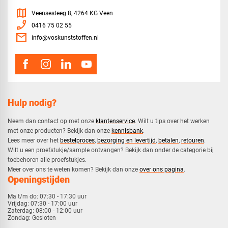
map
Veensesteeg 8, 4264 KG Veen
phone_enabled
0416 75 02 55
mail
info@voskunststoffen.nl
Hulp nodig?
Neem dan contact op met onze
klantenservice
. Wilt u tips over het werken
met onze producten? Bekijk dan onze
kennisbank
.
​Lees meer over het
bestelproces
,
bezorging en levertijd
,
betalen
,
retouren
.​
​Wilt u een proefstukje/sample ontvangen? Bekijk dan onder de categorie bij
toebehoren alle proefstukjes.
​​Meer over ons te weten komen? Bekijk dan onze
over ons pagina
.
Openingstijden
Ma t/m do:
07:30 - 17:30 uur
Vrijdag:
07:30 - 17:00 uur
Zaterdag:
08:00 - 12:00 uur
Zondag:
Gesloten