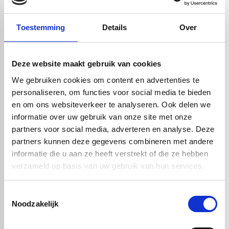
Artikelnummer: HDPE proefstuk
wit - 6 mm
Toestemming
Details
Over
In winkelwagen
Deze website maakt gebruik van cookies
We gebruiken cookies om content en advertenties te
Bewerkingsmogelijkheden:
​Lassen: Ja
personaliseren, om functies voor social media te bieden
Lijmen: Nee
en om ons websiteverkeer te analyseren. Ook delen we
Verspanend bewerken: Ja
informatie over uw gebruik van onze site met onze
Waterstraal snijden: Ja
partners voor social media, adverteren en analyse. Deze
Laserstraal snijden: Ja
partners kunnen deze gegevens combineren met andere
Warm buigen: Ja
informatie die u aan ze heeft verstrekt of die ze hebben
Koud zetten: Nee
verzameld op basis van uw gebruik van hun services.
Thermisch vormen: Beperkt
Toestemmingsselectie
Noodzakelijk
check_circle
Vanaf
€ 750,-
gratis bezorgd
check_circle
Klanten geven Vos Kunststoffen een
9,0/10
na
2662 beoordelingen