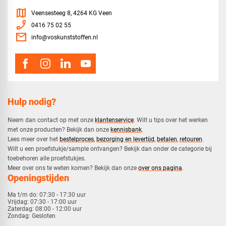
map
Veensesteeg 8, 4264 KG Veen
phone_enabled
0416 75 02 55
mail
info@voskunststoffen.nl
Hulp nodig?
Neem dan contact op met onze
klantenservice
. Wilt u tips over het werken
met onze producten? Bekijk dan onze
kennisbank
.
​Lees meer over het
bestelproces
,
bezorging en levertijd
,
betalen
,
retouren
.​
​Wilt u een proefstukje/sample ontvangen? Bekijk dan onder de categorie bij
toebehoren alle proefstukjes.
​​Meer over ons te weten komen? Bekijk dan onze
over ons pagina
.
Openingstijden
Ma t/m do:
07:30 - 17:30 uur
Vrijdag:
07:30 - 17:00 uur
Zaterdag:
08:00 - 12:00 uur
Zondag:
Gesloten