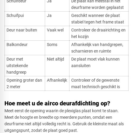
Schuifdeur
Ja
De plaat kan meestal in het
deurframe worden geplaatst
Schuifpui
Ja
Geschikt wanneer de plaat
stabiel tegen het frame staat
Deur naar buiten
Vaak wel
Controleer de draairichting en
het kozijn
Balkondeur
Soms
Afhankelijk van handgrepen,
scharnieren en ruimte
Deur met
Niet altijd
De plaat moet vlak kunnen
uitstekende
aansluiten
handgreep
Opening groter dan
Afhankelijk
Controleer of de gewenste
2 meter
maat technisch geschikt is
Hoe meet u de airco deurafdichting op?
Meet eerst de opening waarin de plexiglas plaat komt te staan.
Meet de hoogte en breedte op meerdere punten, omdat een
deurframe niet altijd volledig recht is. Gebruik de kleinste maat als
uitgangspunt, zodat de plaat goed past.