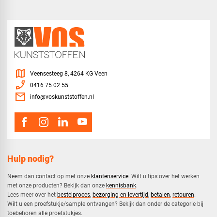
map
Veensesteeg 8, 4264 KG Veen
phone_enabled
0416 75 02 55
mail
info@voskunststoffen.nl
Hulp nodig?
Neem dan contact op met onze
klantenservice
. Wilt u tips over het werken
met onze producten? Bekijk dan onze
kennisbank
.
​Lees meer over het
bestelproces
,
bezorging en levertijd
,
betalen
,
retouren
.​
​Wilt u een proefstukje/sample ontvangen? Bekijk dan onder de categorie bij
toebehoren alle proefstukjes.