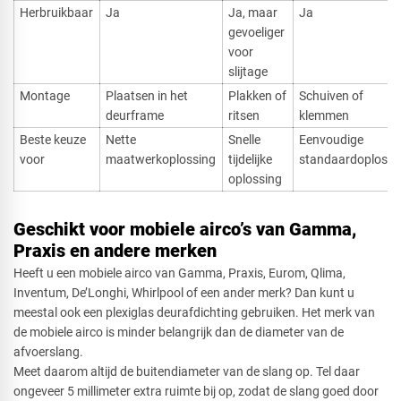
Herbruikbaar
Ja
Ja, maar
Ja
gevoeliger
voor
slijtage
Montage
Plaatsen in het
Plakken of
Schuiven of
deurframe
ritsen
klemmen
Beste keuze
Nette
Snelle
Eenvoudige
voor
maatwerkoplossing
tijdelijke
standaardoplossi
oplossing
Geschikt voor mobiele airco’s van Gamma,
Praxis en andere merken
Heeft u een mobiele airco van Gamma, Praxis, Eurom, Qlima,
Inventum, De’Longhi, Whirlpool of een ander merk? Dan kunt u
meestal ook een plexiglas deurafdichting gebruiken. Het merk van
de mobiele airco is minder belangrijk dan de diameter van de
afvoerslang.
Meet daarom altijd de buitendiameter van de slang op. Tel daar
ongeveer 5 millimeter extra ruimte bij op, zodat de slang goed door