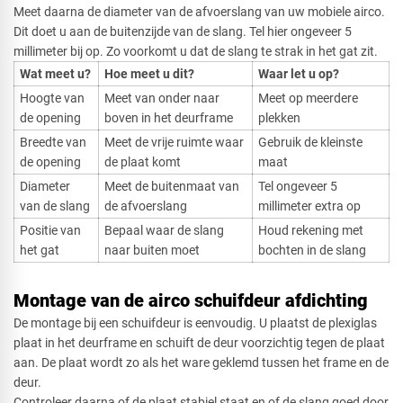
Meet daarna de diameter van de afvoerslang van uw mobiele airco.
Dit doet u aan de buitenzijde van de slang. Tel hier ongeveer 5
millimeter bij op. Zo voorkomt u dat de slang te strak in het gat zit.
Wat meet u?
Hoe meet u dit?
Waar let u op?
Hoogte van
Meet van onder naar
Meet op meerdere
de opening
boven in het deurframe
plekken
Breedte van
Meet de vrije ruimte waar
Gebruik de kleinste
de opening
de plaat komt
maat
Diameter
Meet de buitenmaat van
Tel ongeveer 5
van de slang
de afvoerslang
millimeter extra op
Positie van
Bepaal waar de slang
Houd rekening met
het gat
naar buiten moet
bochten in de slang
Montage van de airco schuifdeur afdichting
De montage bij een schuifdeur is eenvoudig. U plaatst de plexiglas
plaat in het deurframe en schuift de deur voorzichtig tegen de plaat
aan. De plaat wordt zo als het ware geklemd tussen het frame en de
deur.
Controleer daarna of de plaat stabiel staat en of de slang goed door