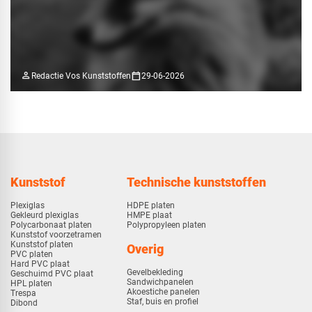
person
calendar_today
Redactie Vos Kunststoffen
29-06-2026
Kunststof
Technische kunststoffen
Plexiglas
HDPE platen
Gekleurd plexiglas
HMPE plaat
Polycarbonaat platen
Polypropyleen platen
Kunststof voorzetramen
Kunststof platen
Overig
PVC platen
Hard PVC plaat
Gevelbekleding
Geschuimd PVC plaat
Sandwichpanelen
HPL platen
Akoestiche panelen
Trespa
Staf, buis en profiel
Dibond