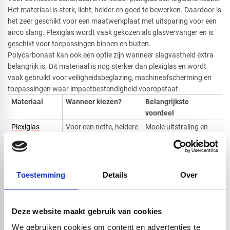
Het materiaal is sterk, licht, helder en goed te bewerken. Daardoor is
het zeer geschikt voor een maatwerkplaat met uitsparing voor een
airco slang. Plexiglas wordt vaak gekozen als glasvervanger en is
geschikt voor toepassingen binnen en buiten.
Polycarbonaat kan ook een optie zijn wanneer slagvastheid extra
belangrijk is. Dit materiaal is nog sterker dan plexiglas en wordt
vaak gebruikt voor veiligheidsbeglazing, machineafscherming en
toepassingen waar impactbestendigheid vooropstaat.
Materiaal
Wanneer kiezen?
Belangrijkste
voordeel
Plexiglas
Voor een nette, heldere
Mooie uitstraling en
helder
deurafdichting
goed te bewerken
Plexiglas
Als u meer privacy wilt
Lichtdoorlatend maar
opaal
minder doorkijk
Toestemming
Details
Over
Polycarbonaat
Als slagvastheid extra
Zeer sterk en
helder
belangrijk is
breukbestendig
Voor deze toepassing is plexiglas in de meeste gevallen de beste
Deze website maakt gebruik van cookies
keuze, omdat het helder, strak en goed te bewerken is.
Polycarbonaat is vooral interessant wanneer de plaat tegen stoten
We gebruiken cookies om content en advertenties te