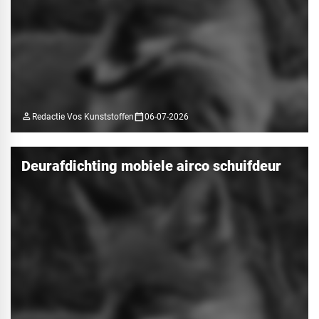
person
calendar_today
Redactie Vos Kunststoffen
06-07-2026
Deurafdichting mobiele airco schuifdeur