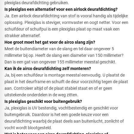
plexiglas deurafdichting gebruiken.
Is plexiglas een alternatief voor een airlock deurafdichting?​
Ja. Een airlock deurafdichting van stof is vooral handig als tijdelijke
oplossing. Plexiglas is steviger, vormvaster en oogt netter. Voor een
schuifdeur of schuifpui is een plexiglas plaat op maat vaak een
strakker alternatief.
Hoe groot moet het gat voor de airco slang zijn?​
Meet de buitendiameter van de slang en tel daar ongeveer 5
millimeter bij op. Heeft de slang een diameter van 150 millimeter?
Dan is een gat van ongeveer 155 millimeter meestal geschikt.
Kan ik de airco deurafdichting zelf monteren?​
Ja, bij een schuifdeur is montage meestal eenvoudig. U plaatst de
plaat in het deurframe en schuift de deur voorzichtig tegen de plaat
aan. Controleer altijd of de plaat stabiel staat en of er geen
uitstekende onderdelen in de weg zitten.
Is plexiglas geschikt voor buitengebruik?​
Ja, plexiglas is UV bestendig, vochtbestendig en geschikt voor
buitengebruik. Daardoor is het een goede keuze voor een
deurafdichting waarbij de plaat deels aan buitenlucht, zonlicht of
vocht wordt blootgesteld.