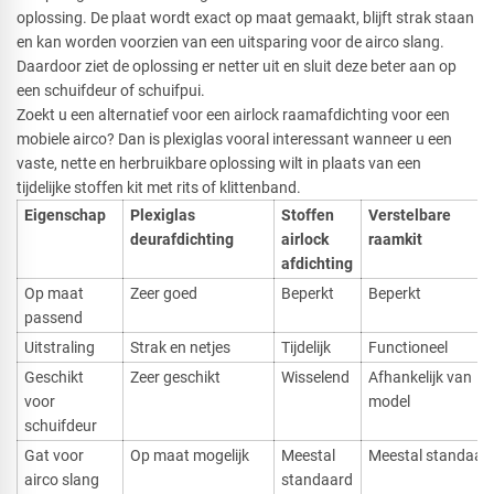
oplossing. De plaat wordt exact op maat gemaakt, blijft strak staan
en kan worden voorzien van een uitsparing voor de airco slang.
Daardoor ziet de oplossing er netter uit en sluit deze beter aan op
een schuifdeur of schuifpui.
Zoekt u een alternatief voor een airlock raamafdichting voor een
mobiele airco? Dan is plexiglas vooral interessant wanneer u een
vaste, nette en herbruikbare oplossing wilt in plaats van een
tijdelijke stoffen kit met rits of klittenband.
Eigenschap
Plexiglas
Stoffen
Verstelbare
deurafdichting
airlock
raamkit
afdichting
Op maat
Zeer goed
Beperkt
Beperkt
passend
Uitstraling
Strak en netjes
Tijdelijk
Functioneel
Geschikt
Zeer geschikt
Wisselend
Afhankelijk van
voor
model
schuifdeur
Gat voor
Op maat mogelijk
Meestal
Meestal standaar
airco slang
standaard