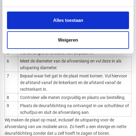
1
Meet de hoogte en breedte van de opening bij uw
schuifdeur, schuifpui of deur naar buiten.
Alles toestaan
2
Kies het gewenste product: plexiglas, Plexiglas® XT,
Plexiglas® GS of massief polycarbonaat.
3
Selecteer de gewenste kleur en dikte.
Weigeren
4
Kies bij
vorm en afmeting
voor
vierkant met uitsparing
.
5
Vul de lengte en breedte van de plaat in.
6
Meet de diameter van de afvoerslang en vul deze in als
uitsparing diameter.
7
Bepaal waar het gat in de plaat moet komen. Vul hiervoor
de afstand vanaf de linkerkant en de afstand vanaf de
rechterkant in.
8
Controleer alle maten zorgvuldig en plaats uw bestelling.
9
Plaats de deurafdichting na ontvangst in uw schuifdeur of
schuifpui en sluit de afvoerslang aan.
Wij maken de plaat op maat, inclusief de uitsparing voor de
afvoerslang van uw mobiele airco. Zo heeft u een stevige en nette
deurafdichting zonder dat u zelf hoeft te zagen of boren.