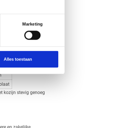
tel ongeveer 0,5 cm
Marketing
Alles toestaan
n
plaat
t kozijn stevig genoeg
ere en zakelijke