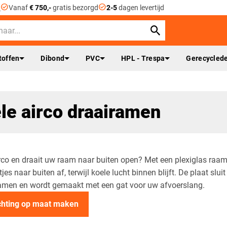
check_circle
check_circle
n
Vanaf
€ 750,-
gratis bezorgd
2-5
dagen levertijd
toffen
Dibond
PVC
HPL - Trespa
Gerecyclede
le airco draairamen
rco en draait uw raam naar buiten open? Met een plexiglas raa
jes naar buiten af, terwijl koele lucht binnen blijft. De plaat slu
iramen en wordt gemaakt met een gat voor uw afvoerslang.
chting op maat maken