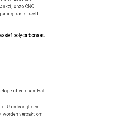
Dankzij onze CNC-
paring nodig heeft
ssief polycarbonaat
.
ietape of een handvat.
ang. U ontvangt een
rt worden verpakt om