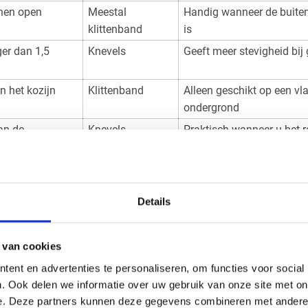
nen open
Meestal
Handig wanneer de buitenz
klittenband
is
er dan 1,5
Knevels
Geeft meer stevigheid bij 
in het kozijn
Klittenband
Alleen geschikt op een vl
ondergrond
aan de
Knevels
Praktisch wanneer u het r
openen en sluiten
es voor uw airco raamafdichting
Details
jk voor een raamafdichting die netjes aansluit. Meet daarom nie
ng van uw mobiele airco.
 van cookies
gte van het deel waar de plaat moet komen. Controleer daarna o
men uitsteken. Bij een draai kiepraam zitten onderaan vaak kl
ent en advertenties te personaliseren, om functies voor social
l kan het nodig zijn om de plaat iets kleiner te bestellen of ee
. Ook delen we informatie over uw gebruik van onze site met on
e. Deze partners kunnen deze gegevens combineren met andere i