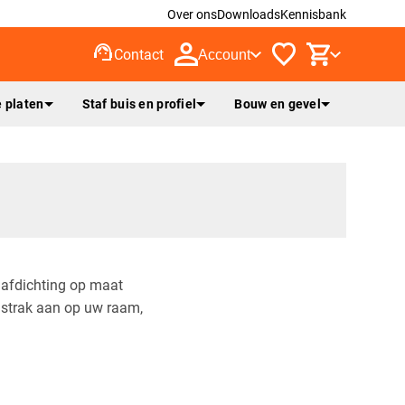
Over ons
Downloads
Kennisbank
support_agent
Contact
Account
 platen
Staf buis en profiel
Bouw en gevel
mafdichting op maat
it strak aan op uw raam,