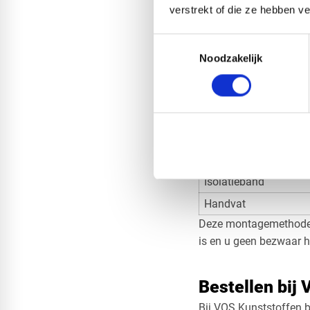
verstrekt of die ze hebben v
Meet vervolgens de dia
extra ruimte op. Daarm
Toestemmingsselectie
Noodzakelijk
Producten vo
Voor montage met knev
Product
Plexiglas raamafdich
Knevelset
Isolatieband
Handvat
Deze montagemethode i
is en u geen bezwaar h
Bestellen bij
Bij VOS Kunststoffen b