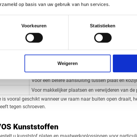
erzameld op basis van uw gebruik van hun services.
meter van de afvoerslang of adapter. Gebruik de buitenmaat en 
ee voorkomt u dat het gat te krap wordt.
Voorkeuren
Statistieken
or montage met knevels
els heeft u meestal nodig:
Waarvoor gebruikt u dit?
ting op maat
De plaat die het raam afdicht
Weigeren
Voor stevige bevestiging tegen het kozijn
Voor een betere aansluiting tussen plaat en kozij
Voor makkelijker plaatsen en verwijderen van de 
s vooral geschikt wanneer uw raam naar buiten open draait, he
eeft tegen schroeven.
 VOS Kunststoffen
estelt u kunststof platen en maatwerkoplossingen voor particuli