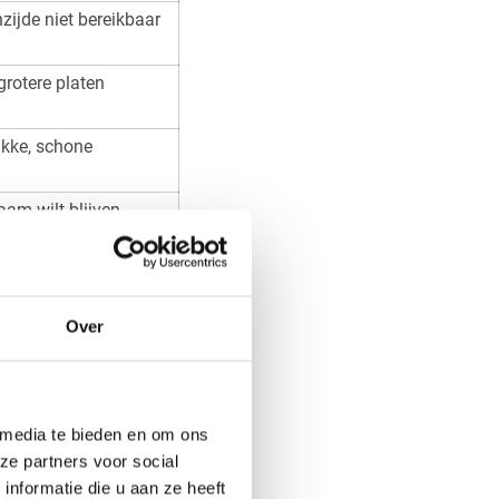
ijde niet bereikbaar
grotere platen
akke, schone
aam wilt blijven
Over
t alleen het raam,
f er scharnieren,
emmen voor de
 media te bieden en om ons
n andere montagemethode
ze partners voor social
nformatie die u aan ze heeft