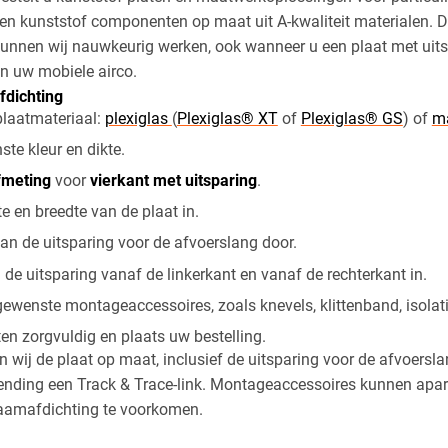
en kunststof componenten op maat uit A-kwaliteit materialen. 
nnen wij nauwkeurig werken, ook wanneer u een plaat met uits
n uw mobiele airco.
dichting​
plaatmateriaal:
plexiglas
(
Plexiglas® XT
of
Plexiglas® GS
) of
ma
te kleur en dikte.
fmeting
voor
vierkant met uitsparing
.
te en breedte van de plaat in.
an de uitsparing voor de afvoerslang door.
 de uitsparing vanaf de linkerkant en vanaf de rechterkant in.
gewenste montageaccessoires, zoals knevels, klittenband, isolat
ten zorgvuldig en plaats uw bestelling.
 wij de plaat op maat, inclusief de uitsparing voor de afvoersl
zending een Track & Trace-link. Montageaccessoires kunnen apa
aamafdichting te voorkomen.