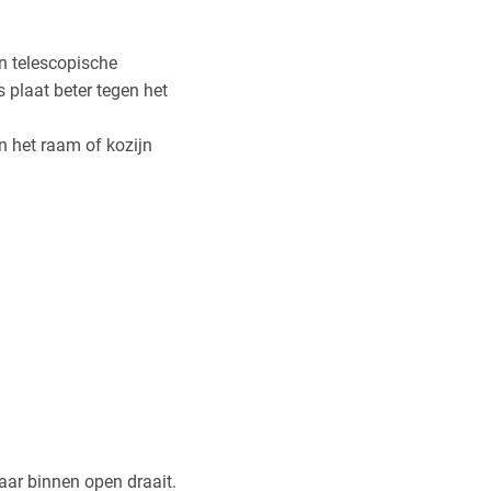
n telescopische
s plaat beter tegen het
en het raam of kozijn
ar binnen open draait.