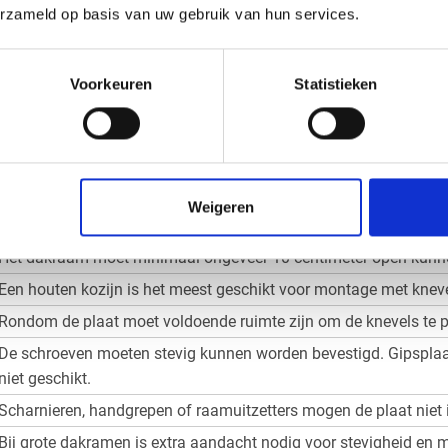
an het koppelstuk en de beschikbare ruimte in het dakraam. Mee
erzameld op basis van uw gebruik van hun services.
slang of het koppelstuk voordat u de plaat bestelt.
Voorkeuren
Statistieken
age mogelijk bij uw dakraam?
 de plexiglas raamafdichting bevestigd met knevels. Deze mon
vig op zijn plek blijft zitten, ook wanneer het raam schuin staat.
raf of uw dakraam voldoet aan de belangrijkste voorwaarden.
Weigeren
Waar moet u op letten?
Het dakraam moet minimaal ongeveer 10 centimeter open kunne
Een houten kozijn is het meest geschikt voor montage met kneve
Rondom de plaat moet voldoende ruimte zijn om de knevels te p
De schroeven moeten stevig kunnen worden bevestigd. Gipsplaat
niet geschikt.
Scharnieren, handgrepen of raamuitzetters mogen de plaat niet i
Bij grote dakramen is extra aandacht nodig voor stevigheid en 