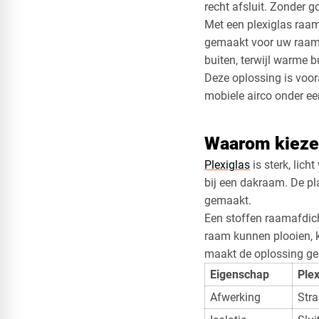
recht afsluit. Zonder 
Met een plexiglas raam
gemaakt voor uw raam 
buiten, terwijl warme 
Deze oplossing is voo
mobiele airco onder e
Waarom kiezen
Plexiglas
is sterk, lich
bij een dakraam. De pla
gemaakt.
Een stoffen raamafdich
raam kunnen plooien, ki
maakt de oplossing ges
Eigenschap
Plex
Afwerking
Stra