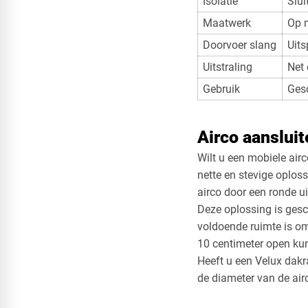
Isolatie
Slui
Maatwerk
Op 
Doorvoer slang
Uits
Uitstraling
Net 
Gebruik
Gesc
Airco aanslui
Wilt u een mobiele air
nette en stevige oplos
airco door een ronde ui
Deze oplossing is gesc
voldoende ruimte is o
10 centimeter open ku
Heeft u een Velux dakr
de diameter van de air