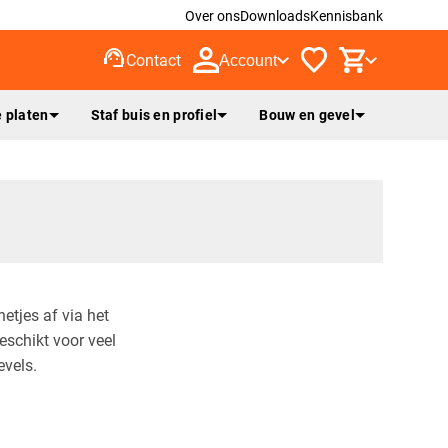
Over ons
Downloads
Kennisbank
support_agent
Contact
Account
 platen
Staf buis en profiel
Bouw en gevel
etjes af via het
eschikt voor veel
evels.