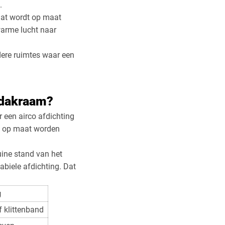
.
aat wordt op maat
warme lucht naar
dere ruimtes waar een
 dakraam?
r een airco afdichting
dig op maat worden
uine stand van het
abiele afdichting. Dat
g
of klittenband