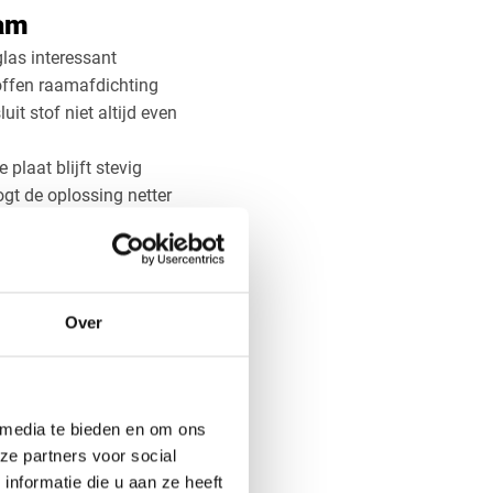
aam
las interessant
toffen raamafdichting
it stof niet altijd even
plaat blijft stevig
ogt de oplossing netter
haalt de plaat
warmer wordt.
Over
 andere merken
at geldt ook voor
ellen van onder andere
 media te bieden en om ons
ze partners voor social
ameter van de
nformatie die u aan ze heeft