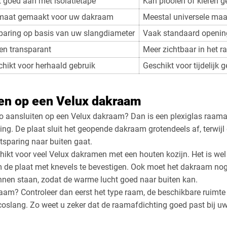
t goed aan met isolatietape
Kan plooien of kieren 
maat gemaakt voor uw dakraam
Meestal universele maa
paring op basis van uw slangdiameter
Vaak standaard openin
en transparant
Meer zichtbaar in het 
hikt voor herhaald gebruik
Geschikt voor tijdelijk 
ten op een Velux dakraam
co aansluiten op een Velux dakraam? Dan is een plexiglas raam
sing. De plaat sluit het geopende dakraam grotendeels af, terwij
tsparing naar buiten gaat.
hikt voor veel Velux dakramen met een houten kozijn. Het is wel 
m de plaat met knevels te bevestigen. Ook moet het dakraam no
nnen staan, zodat de warme lucht goed naar buiten kan.
aam? Controleer dan eerst het type raam, de beschikbare ruimte
coslang. Zo weet u zeker dat de raamafdichting goed past bij uw 