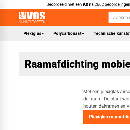
Beoordeeld met een
9,0
na
2662 beoordelinge
Plexiglas
Polycarbonaat
Technische kunsts
Raamafdichting mobie
Met een plexiglas airc
dakraam. De plaat word
houten dakramen en Ve
Plexiglas raamafdi