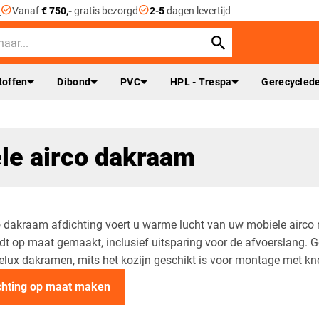
check_circle
check_circle
n
Vanaf
€ 750,-
gratis bezorgd
2-5
dagen levertijd
toffen
Dibond
PVC
HPL - Trespa
Gerecyclede
le airco dakraam
o dakraam afdichting voert u warme lucht van uw mobiele airco n
t op maat gemaakt, inclusief uitsparing voor de afvoerslang. G
lux dakramen, mits het kozijn geschikt is voor montage met kn
chting op maat maken