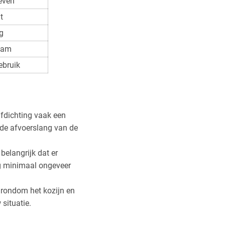
geven
t
g
raam
gebruik
afdichting vaak een
l de afvoerslang van de
belangrijk dat er
g minimaal ongeveer
 rondom het kozijn en
situatie.