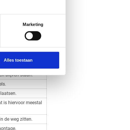
t daarom altijd de
Marketing
tagemethode zorgt
 Niet ieder dakraam is
Alles toestaan
n blijven staan.
ls.
laatsen.
 is hiervoor meestal
n de weg zitten.
montage.