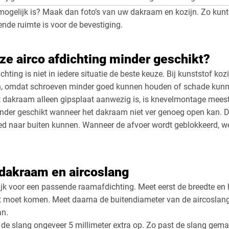
mogelijk is? Maak dan foto’s van uw dakraam en kozijn. Zo kun
ende ruimte is voor de bevestiging.
ze airco afdichting minder geschikt?
hting is niet in iedere situatie de beste keuze. Bij kunststof koz
zijn, omdat schroeven minder goed kunnen houden of schade kun
dakraam alleen gipsplaat aanwezig is, is knevelmontage meesta
nder geschikt wanneer het dakraam niet ver genoeg open kan. D
d naar buiten kunnen. Wanneer de afvoer wordt geblokkeerd, we
dakraam en aircoslang
jk voor een passende raamafdichting. Meet eerst de breedte en 
t moet komen. Meet daarna de buitendiameter van de aircoslang
an.
n de slang ongeveer 5 millimeter extra op. Zo past de slang gema