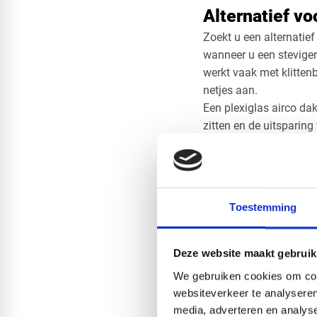
Alternatief v
Zoekt u een alternatie
wanneer u een steviger
werkt vaak met klittenb
netjes aan.
Een plexiglas airco da
zitten en de uitsparin
en blijft de afdichting 
Vooral wanneer u uw mo
eenvoudig weg wanneer
Toestemming
Geschikt voor
De raamafdichting is g
Deze website maakt gebruik
mobiele airco’s die w
We gebruiken cookies om cont
Eurom, Qlima, Inventu
websiteverkeer te analyseren
Het merk of verkooppun
media, adverteren en analys