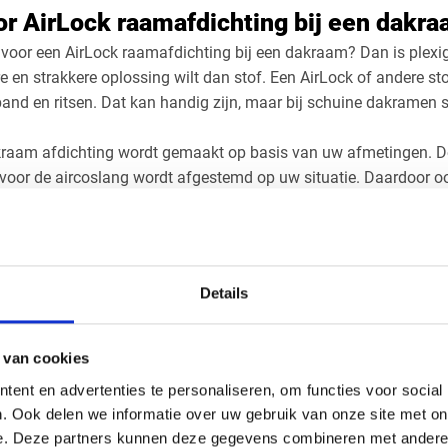
oor AirLock raamafdichting bij een dakr
f voor een AirLock raamafdichting bij een dakraam? Dan is plexig
e en strakkere oplossing wilt dan stof. Een AirLock of andere s
and en ritsen. Dat kan handig zijn, maar bij schuine dakramen slu
kraam afdichting wordt gemaakt op basis van uw afmetingen. De 
g voor de aircoslang wordt afgestemd op uw situatie. Daardoor o
stabieler tijdens gebruik.
biele airco vaker gebruikt, is plexiglas een duurzame keuze. U 
 u de airco niet gebruikt en plaatst deze opnieuw wanneer het 
Details
 mobiele airco’s van Gamma, Praxis en
eschikt voor vrijwel iedere mobiele airco met een afvoerslang. D
 van cookies
orden verkocht bij winkels zoals Gamma en Praxis. Denk aan mod
ent en advertenties te personaliseren, om functies voor social
m, De’Longhi, AEG en andere bekende merken.
. Ook delen we informatie over uw gebruik van onze site met on
t van de airco is meestal niet bepalend. Belangrijker zijn de di
e. Deze partners kunnen deze gegevens combineren met andere i