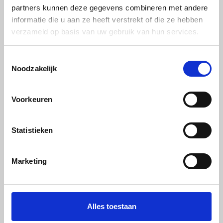
partners kunnen deze gegevens combineren met andere
Alucobond geadoniseerde look | champagne 531
informatie die u aan ze heeft verstrekt of die ze hebben
C31 | 4050 x 1500 x 4mm
verzameld op basis van uw gebruik van hun services.
€ 630,34
Toestemmingsselectie
Noodzakelijk
Voorkeuren
Statistieken
Marketing
Alucobond geadoniseerde look | champagne 531
C31 | 3050 x 1500 x 4mm
Alles toestaan
€ 474,70