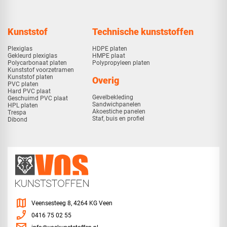
Kunststof
Technische kunststoffen
Plexiglas
HDPE platen
Gekleurd plexiglas
HMPE plaat
Polycarbonaat platen
Polypropyleen platen
Kunststof voorzetramen
Kunststof platen
Overig
PVC platen
Hard PVC plaat
Gevelbekleding
Geschuimd PVC plaat
Sandwichpanelen
HPL platen
Akoestiche panelen
Trespa
Staf, buis en profiel
Dibond
map
Veensesteeg 8, 4264 KG Veen
phone_enabled
0416 75 02 55