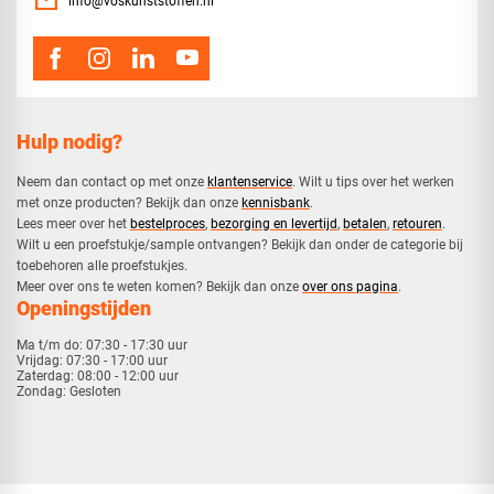
mail
info@voskunststoffen.nl
Hulp nodig?
Neem dan contact op met onze
klantenservice
. Wilt u tips over het werken
met onze producten? Bekijk dan onze
kennisbank
.
​Lees meer over het
bestelproces
,
bezorging en levertijd
,
betalen
,
retouren
.​
​Wilt u een proefstukje/sample ontvangen? Bekijk dan onder de categorie bij
toebehoren alle proefstukjes.
​​Meer over ons te weten komen? Bekijk dan onze
over ons pagina
.
Openingstijden
Ma t/m do:
07:30 - 17:30 uur
Vrijdag:
07:30 - 17:00 uur
Zaterdag:
08:00 - 12:00 uur
Zondag:
Gesloten