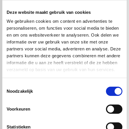
meer!
Deze website maakt gebruik van cookies
We gebruiken cookies om content en advertenties te
personaliseren, om functies voor social media te bieden
en om ons websiteverkeer te analyseren. Ook delen we
informatie over uw gebruik van onze site met onze
partners voor social media, adverteren en analyse. Deze
partners kunnen deze gegevens combineren met andere
informatie die u aan ze heeft verstrekt of die ze hebben
verzameld op basis van uw gebruik van hun services.
Toestemmingsselectie
Noodzakelijk
person
calendar_today
Redactie Vos Kunststoffen
17-05-2017
Voorkeuren
Gerecyclede kunststof eindproducten
Statistieken