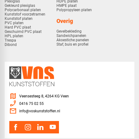
Plexiglas
HDPE platen
Gekleurd plexiglas
HMPE plaat
Polycarbonaat platen
Polypropyleen platen
Kunststof voorzetramen
Kunststof platen
Overig
PVC platen
Hard PVC plaat
Gevelbekleding
Geschuimd PVC plaat
Sandwichpanelen
HPL platen
Akoestiche panelen
Trespa
Staf, buis en profiel
Dibond
map
Veensesteeg 8, 4264 KG Veen
phone_enabled
0416 75 02 55
mail
info@voskunststoffen.nl