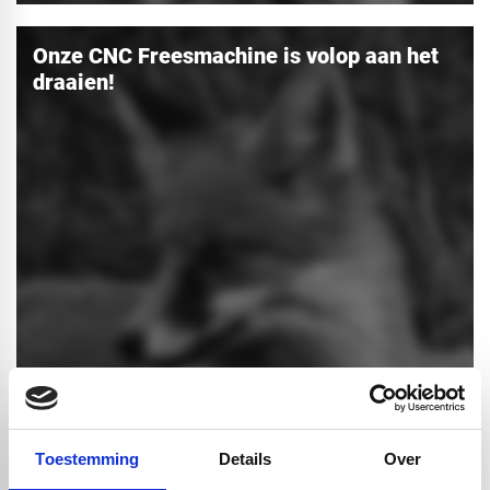
Onze CNC Freesmachine is volop aan het
draaien!
person
calendar_today
Redactie Vos Kunststoffen
01-06-2017
Toestemming
Details
Over
10 gouden besproeiingsregels en nog veel