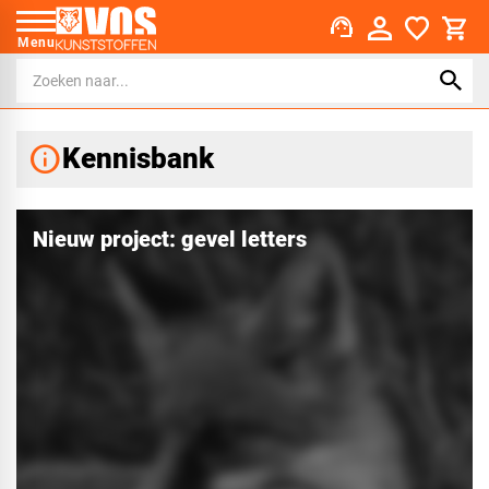
support_agent
Menu
info
Kennisbank
Nieuw project: gevel letters