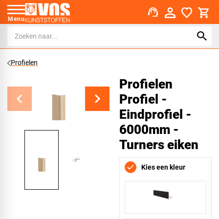
support_agent
Menu
Profielen
Profielen
Profiel -
Eindprofiel -
6000mm -
Turners eiken
Kies een kleur