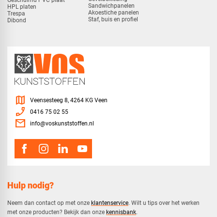
Sandwichpanelen
HPL platen
Akoestiche panelen
Trespa
Staf, buis en profiel
Dibond
map
Veensesteeg 8, 4264 KG Veen
phone_enabled
0416 75 02 55
mail
info@voskunststoffen.nl
Hulp nodig?
Neem dan contact op met onze
klantenservice
. Wilt u tips over het werken
met onze producten? Bekijk dan onze
kennisbank
.