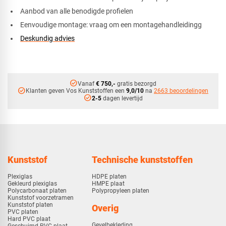
Aanbod van alle benodigde profielen
Eenvoudige montage: vraag om een montagehandleidingg
Deskundig advies
check_circle
Vanaf
€ 750,-
gratis bezorgd
check_circle
Klanten geven Vos Kunststoffen een
9,0/10
na
2663 beoordelingen
check_circle
2-5
dagen levertijd
Kunststof
Technische kunststoffen
Plexiglas
HDPE platen
Gekleurd plexiglas
HMPE plaat
Polycarbonaat platen
Polypropyleen platen
Kunststof voorzetramen
Kunststof platen
Overig
PVC platen
Hard PVC plaat
Gevelbekleding
Geschuimd PVC plaat