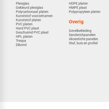
Plexiglas
HDPE platen
Gekleurd plexiglas
HMPE plaat
Polycarbonaat platen
Polypropyleen platen
Kunststof voorzetramen
Kunststof platen
Overig
PVC platen
Hard PVC plaat
Gevelbekleding
Geschuimd PVC plaat
Sandwichpanelen
HPL platen
Akoestiche panelen
Trespa
Staf, buis en profiel
Dibond