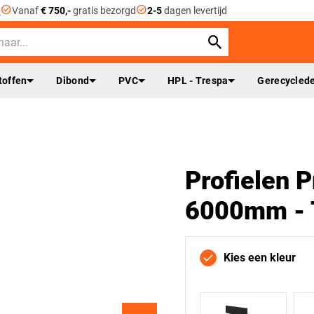
check_circle
check_circle
n
Vanaf
€ 750,-
gratis bezorgd
2-5
dagen levertijd
toffen
Dibond
PVC
HPL - Trespa
Gerecyclede
Profielen Pr
6000mm - T
Kies een kleur