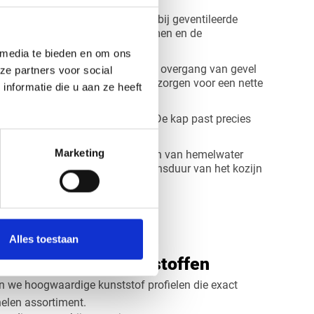
or achterliggende luchtcirculatie bij geventileerde
grijk om vochtopbouw te voorkomen en de
de staat te houden.
 media te bieden en om ons
 Voor aansluiting tussen panelen, overgang van gevel
ze partners voor social
elen of andere gevelmaterialen, zorgen voor een nette
nformatie die u aan ze heeft
ng.
ette afwerking van het paneel. De kap past precies
n een paneel.
Marketing
gt voor het nauwkeurig afvoeren van hemelwater
aan op het kozijn o.i.d. wat de levensduur van het kozijn
Alles toestaan
liteit bij Vos Kunststoffen
en we hoogwaardige kunststof profielen die exact
elen assortiment.