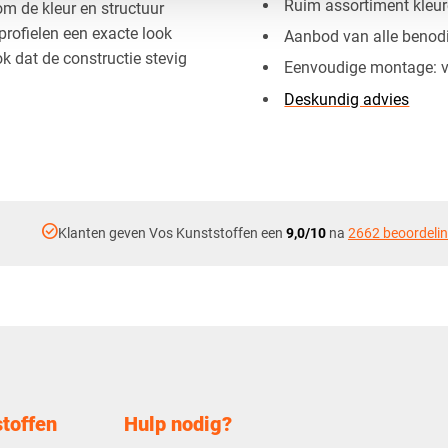
Ruim assortiment kleur
m de kleur en structuur
profielen een exacte look
Aanbod van alle benodi
ok dat de constructie stevig
Eenvoudige montage: 
Deskundig advies
check_circle
Klanten geven Vos Kunststoffen een
9,0/10
na
2662 beoordeli
toffen
Hulp nodig?