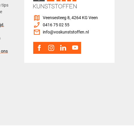
u tips
ze
map
Veensesteeg 8, 4264 KG Veen
phone_enabled
jd
,
0416 75 02 55
mail
info@voskunststoffen.nl
n
 ons