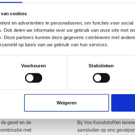
Ventilatieprofielen
: Vo
 van cookies
gevelbekleding. Belan
gevelconstructie in goe
ent en advertenties te personaliseren, om functies voor social
Verbindingsprofielen
:
. Ook delen we informatie over uw gebruik van onze site met on
naar bijvoorbeeld boeid
e. Deze partners kunnen deze gegevens combineren met andere i
en waterdichte afwerki
erzameld op basis van uw gebruik van hun services.
Eindkappen:
Voor een n
over de open einden va
Voorkeuren
Statistieken
Afwateringsprofiel:
Zor
zodat dit niet blijft st
verlengt.
Weigeren
Profielen van kwa
 de gevel en de
Bij Vos Kunststoffen lever
 combinatie met
aansluiten op ons gevelpan