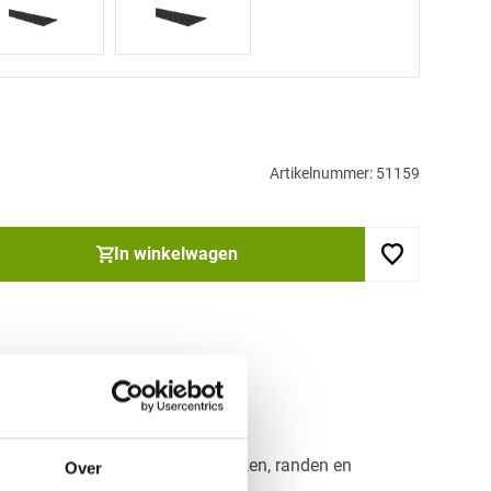
Artikelnummer: 51159
In winkelwagen
ortiment profielen
n
: Voor nette, afgeschermde hoeken, randen en
Over
jvoorbeeld kozijnen of deuren.