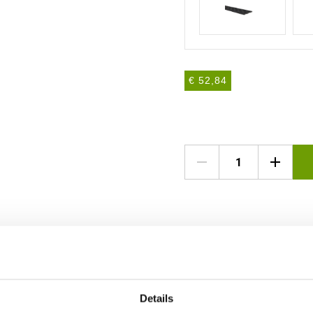
€ 52,84
Een compleet ass
Hoek‑ en eindprofiele
Details
overgangspunten bij bi