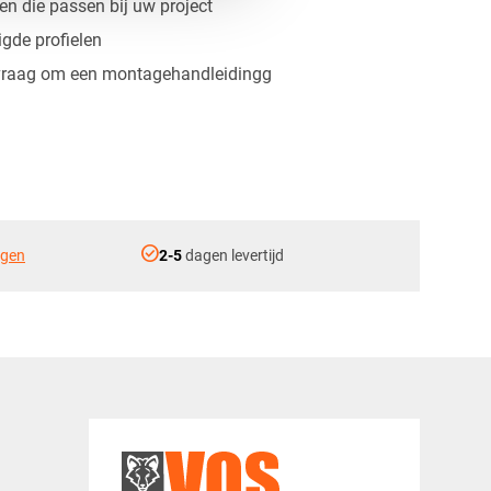
en die passen bij uw project
gde profielen
vraag om een montagehandleidingg
check_circle
ngen
2-5
dagen levertijd