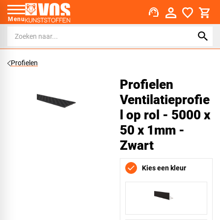
support_agent
Menu
Profielen
Profielen
Ventilatieprofie
l op rol - 5000 x
50 x 1mm -
Zwart
Kies een kleur