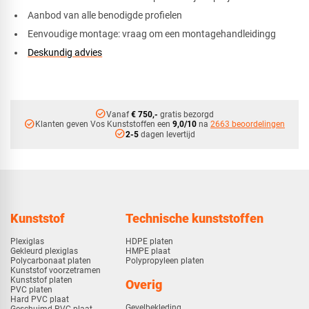
Aanbod van alle benodigde profielen
Eenvoudige montage: vraag om een montagehandleidingg
Deskundig advies
check_circle
Vanaf
€ 750,-
gratis bezorgd
check_circle
Klanten geven Vos Kunststoffen een
9,0/10
na
2663 beoordelingen
check_circle
2-5
dagen levertijd
Kunststof
Technische kunststoffen
Plexiglas
HDPE platen
Gekleurd plexiglas
HMPE plaat
Polycarbonaat platen
Polypropyleen platen
Kunststof voorzetramen
Kunststof platen
Overig
PVC platen
Hard PVC plaat
Gevelbekleding
Geschuimd PVC plaat