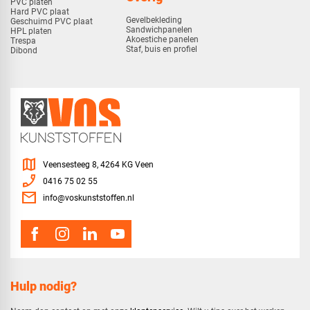
PVC platen
Hard PVC plaat
Gevelbekleding
Geschuimd PVC plaat
Sandwichpanelen
HPL platen
Akoestiche panelen
Trespa
Staf, buis en profiel
Dibond
map
Veensesteeg 8, 4264 KG Veen
phone_enabled
0416 75 02 55
mail
info@voskunststoffen.nl
Hulp nodig?