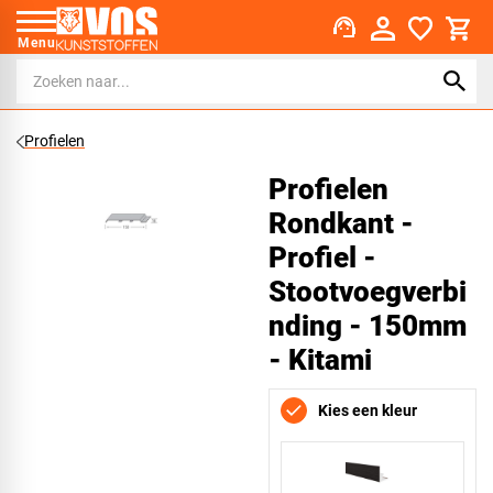
support_agent
Menu
Profielen
Profielen
Rondkant -
Profiel -
Stootvoegverbi
nding - 150mm
- Kitami
Kies een kleur