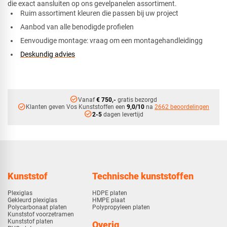
die exact aansluiten op ons gevelpanelen assortiment.
Ruim assortiment kleuren die passen bij uw project
Aanbod van alle benodigde profielen
Eenvoudige montage: vraag om een montagehandleidingg
Deskundig advies
check_circle
Vanaf
€ 750,-
gratis bezorgd
check_circle
Klanten geven Vos Kunststoffen een
9,0/10
na
2662 beoordelingen
check_circle
2-5
dagen levertijd
Kunststof
Technische kunststoffen
Plexiglas
HDPE platen
Gekleurd plexiglas
HMPE plaat
Polycarbonaat platen
Polypropyleen platen
Kunststof voorzetramen
Kunststof platen
Overig