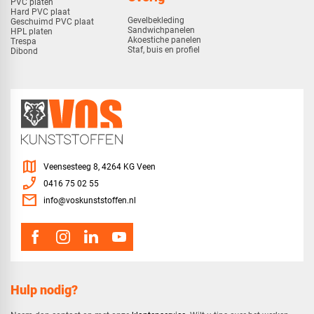
PVC platen
Hard PVC plaat
Gevelbekleding
Geschuimd PVC plaat
Sandwichpanelen
HPL platen
Akoestiche panelen
Trespa
Staf, buis en profiel
Dibond
map
Veensesteeg 8, 4264 KG Veen
phone_enabled
0416 75 02 55
mail
info@voskunststoffen.nl
Hulp nodig?