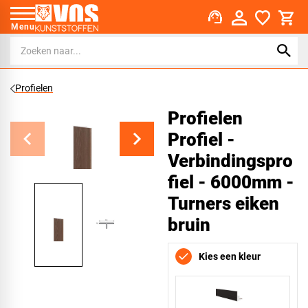
support_agent
Menu
Profielen
Profielen
Profiel -
Verbindingspro
fiel - 6000mm -
Turners eiken
bruin
Kies een kleur