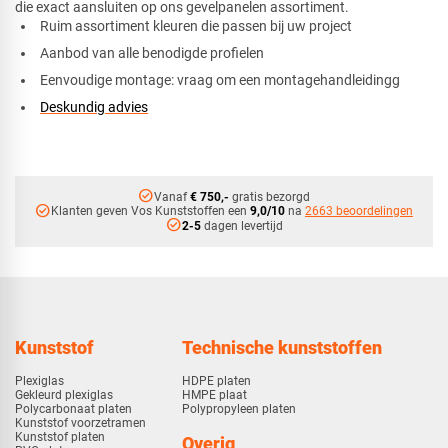
die exact aansluiten op ons gevelpanelen assortiment.
Ruim assortiment kleuren die passen bij uw project
Aanbod van alle benodigde profielen
Eenvoudige montage: vraag om een montagehandleidingg
Deskundig advies
check_circle
Vanaf
€ 750,-
gratis bezorgd
check_circle
Klanten geven Vos Kunststoffen een
9,0/10
na
2663 beoordelingen
check_circle
2-5
dagen levertijd
Kunststof
Technische kunststoffen
Plexiglas
HDPE platen
Gekleurd plexiglas
HMPE plaat
Polycarbonaat platen
Polypropyleen platen
Kunststof voorzetramen
Kunststof platen
Overig